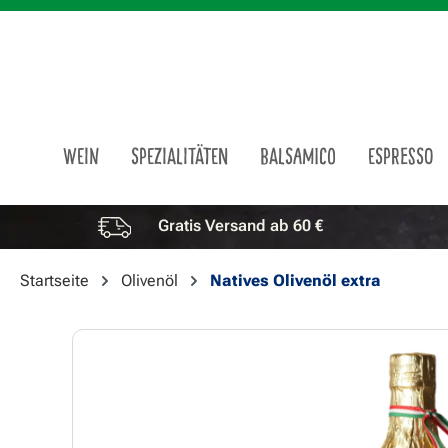
m Hauptinhalt springen
Zur Suche springen
Zur Hauptnavigation springen
WEIN
SPEZIALITÄTEN
BALSAMICO
ESPRESSO
Gratis Versand ab 60 €
Vorteile überspringen
Startseite
Olivenöl
Natives Olivenöl extra
Bildergalerie überspringen