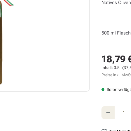
Natives Oliven
500 ml Flasc
18,79 
Regulärer Prei
Inhalt:
0.5 l
(37,5
Preise inkl. MwSt
Sofort verfügb
Produkt A