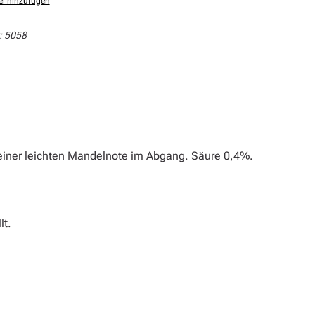
el hinzufügen
:
5058
 einer leichten Mandelnote im Abgang. Säure 0,4%.
lt.