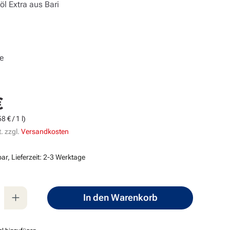
öl Extra aus Bari
he
€
s:
8 € / 1 l)
. zzgl.
Versandkosten
ar, Lieferzeit: 2-3 Werktage
nzahl: Gib den gewünschten Wert ein oder
In den Warenkorb