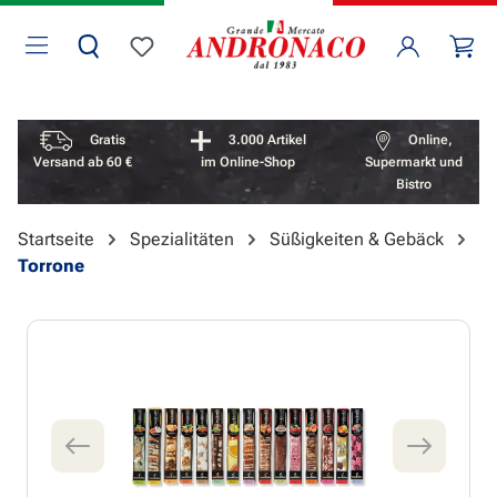
Zum Hauptinhalt springen
Wa
Du hast 0 Produkte auf dem Merkzettel
Vorteile überspringen
Gratis
3.000 Artikel
Online,
Versand ab 60 €
im Online-Shop
Supermarkt und
Bistro
Startseite
Spezialitäten
Süßigkeiten & Gebäck
Torrone
Bildergalerie überspringen