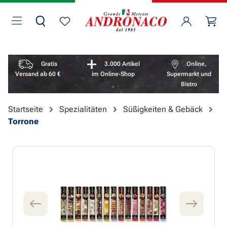
Zum Hauptinhalt springen
Wa
Du hast 0 Produkte auf dem Merkzettel
Vorteile überspringen
Gratis
3.000 Artikel
Online,
Versand ab 60 €
im Online-Shop
Supermarkt und
Bistro
Startseite
Spezialitäten
Süßigkeiten & Gebäck
Torrone
Bildergalerie überspringen