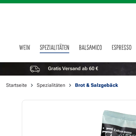
m Hauptinhalt springen
Zur Suche springen
Zur Hauptnavigation springen
WEIN
SPEZIALITÄTEN
BALSAMICO
ESPRESSO
Gratis Versand ab 60 €
Vorteile überspringen
Startseite
Spezialitäten
Brot & Salzgebäck
Bildergalerie überspringen