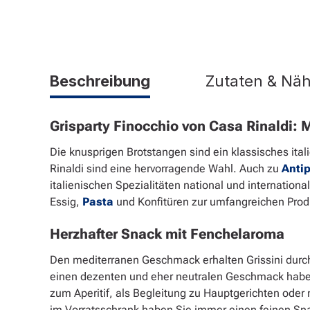
Beschreibung
Zutaten & Nä
Grisparty Finocchio von Casa Rinaldi: M
Die knusprigen Brotstangen sind ein klassisches it
Rinaldi sind eine hervorragende Wahl. Auch zu
Antip
italienischen Spezialitäten national und internatio
Essig,
Pasta
und Konfitüren zur umfangreichen Prod
Herzhafter Snack mit Fenchelaroma
Den mediterranen Geschmack erhalten Grissini durch
einen dezenten und eher neutralen Geschmack haben
zum Aperitif, als Begleitung zu Hauptgerichten oder 
im Vorratsschrank haben Sie immer einen feinen Sna