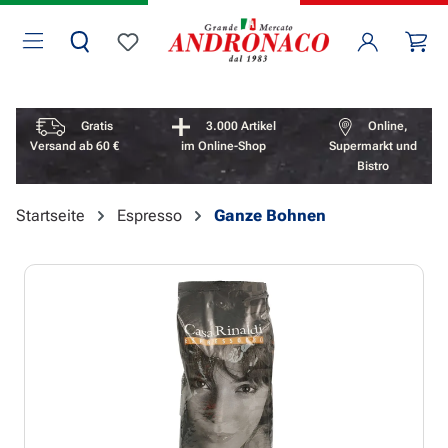
Zum Hauptinhalt springen
Wa
Du hast 0 Produkte auf dem Merkzettel
Vorteile überspringen
Gratis
3.000 Artikel
Online,
Versand ab 60 €
im Online-Shop
Supermarkt und
Bistro
Startseite
Espresso
Ganze Bohnen
Bildergalerie überspringen