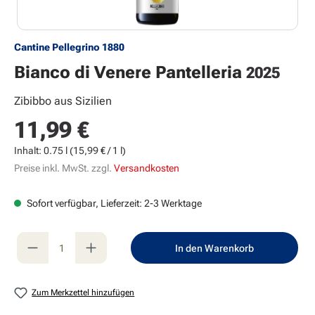
Cantine Pellegrino 1880
Bianco di Venere Pantelleria
2025
Zibibbo aus Sizilien
11,99 €
Regulärer Preis:
Inhalt:
0.75 l
(15,99 € / 1 l)
Preise inkl. MwSt. zzgl.
Versandkosten
Sofort verfügbar, Lieferzeit: 2-3 Werktage
Produkt Anzahl: Gib den gewünschten Wert e
In den Warenkorb
Zum Merkzettel hinzufügen