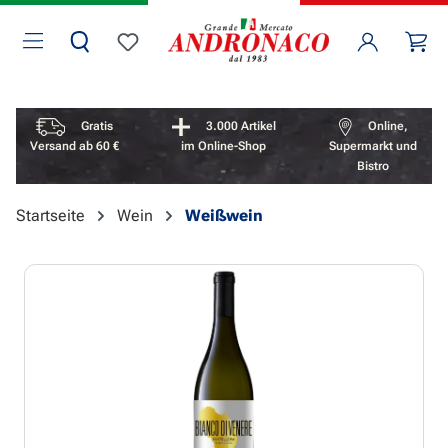
Zum Hauptinhalt springen
Wa
Du hast 0 Produkte auf dem Merkzettel
Vorteile überspringen
Gratis
3.000 Artikel
Online,
Versand ab 60 €
im Online-Shop
Supermarkt und
Bistro
Startseite
Wein
Weißwein
Bildergalerie überspringen