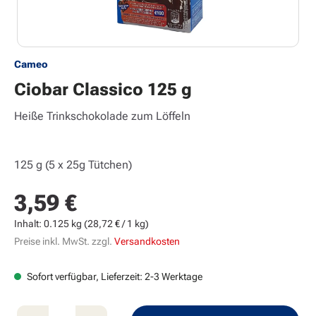
Cameo
Ciobar Classico 125 g
Heiße Trinkschokolade zum Löffeln
125 g (5 x 25g Tütchen)
3,59 €
Regulärer Preis:
Inhalt:
0.125 kg
(28,72 € / 1 kg)
Preise inkl. MwSt. zzgl.
Versandkosten
Sofort verfügbar, Lieferzeit: 2-3 Werktage
Produkt Anzahl: Gib den gewünschten Wert e