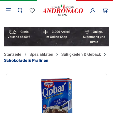
Zum Hauptinhalt springen
Wa
Du hast 0 Produkte auf dem Merkzettel
Vorteile überspringen
Gratis
3.000 Artikel
Online,
Versand ab 60 €
im Online-Shop
Supermarkt und
Bistro
Startseite
Spezialitäten
Süßigkeiten & Gebäck
Schokolade & Pralinen
Bildergalerie überspringen