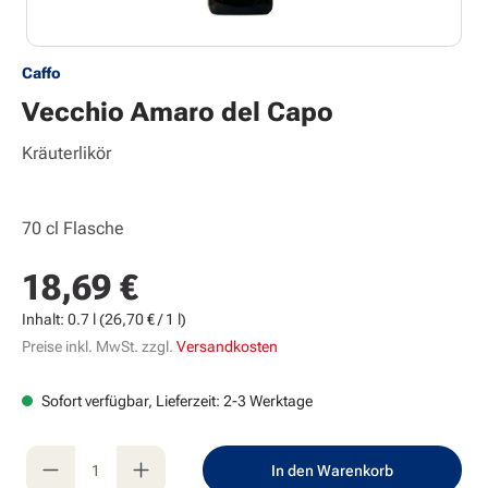
Caffo
Vecchio Amaro del Capo
Kräuterlikör
70 cl Flasche
18,69 €
Regulärer Preis:
Inhalt:
0.7 l
(26,70 € / 1 l)
Preise inkl. MwSt. zzgl.
Versandkosten
Sofort verfügbar, Lieferzeit: 2-3 Werktage
Produkt Anzahl: Gib den gewünschten Wert e
In den Warenkorb