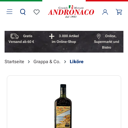
Zum Hauptinhalt springen
Wa
Du hast 0 Produkte auf dem Merkzettel
Vorteile überspringen
Gratis
3.000 Artikel
Online,
Versand ab 60 €
im Online-Shop
Supermarkt und
Bistro
Startseite
Grappa & Co.
Liköre
Bildergalerie überspringen