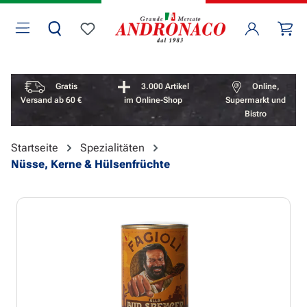
Zum Hauptinhalt springen
Wa
Du hast 0 Produkte auf dem Merkzettel
Vorteile überspringen
Gratis
3.000 Artikel
Online,
Versand ab 60 €
im Online-Shop
Supermarkt und
Bistro
Startseite
Spezialitäten
Nüsse, Kerne & Hülsenfrüchte
Bildergalerie überspringen