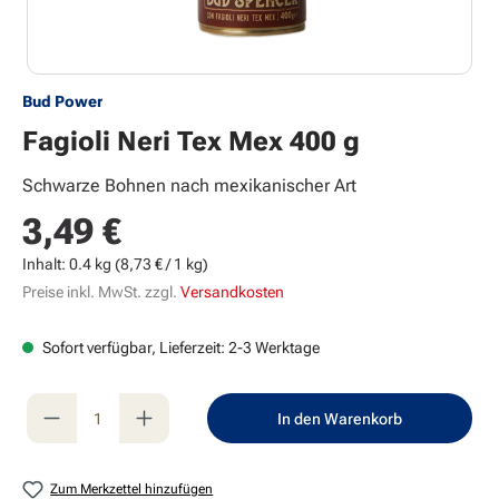
Bud Power
Fagioli Neri Tex Mex 400 g
Schwarze Bohnen nach mexikanischer Art
3,49 €
Regulärer Preis:
Inhalt:
0.4 kg
(8,73 € / 1 kg)
Preise inkl. MwSt. zzgl.
Versandkosten
Sofort verfügbar, Lieferzeit: 2-3 Werktage
Produkt Anzahl: Gib den gewünschten Wert e
In den Warenkorb
Zum Merkzettel hinzufügen