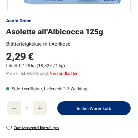
Asolo Dolce
Asolette all'Albicocca 125g
Blätterteigkekse mit Aprikose
2,29 €
Regulärer Preis:
Inhalt:
0.125 kg
(18,32 € / 1 kg)
Preise inkl. MwSt. zzgl.
Versandkosten
Sofort verfügbar, Lieferzeit: 2-3 Werktage
Produkt Anzahl: Gib den gewünschten Wert e
In den Warenkorb
Zum Merkzettel hinzufügen