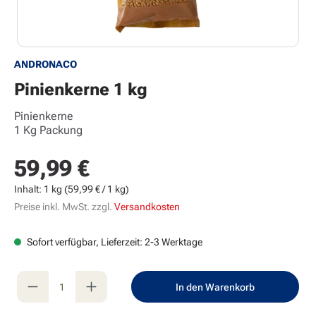
ANDRONACO
Pinienkerne 1 kg
Pinienkerne
1 Kg Packung
59,99 €
Regulärer Preis:
Inhalt:
1 kg
(59,99 € / 1 kg)
Preise inkl. MwSt. zzgl.
Versandkosten
Sofort verfügbar, Lieferzeit: 2-3 Werktage
Produkt Anzahl: Gib den gewünschten Wert e
In den Warenkorb