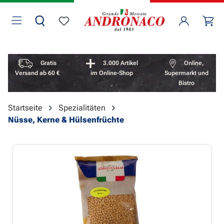
Zum Hauptinhalt springen
Wa
Du hast 0 Produkte auf dem Merkzettel
Vorteile überspringen
Gratis
3.000 Artikel
Online,
Versand ab 60 €
im Online-Shop
Supermarkt und
Bistro
Startseite
Spezialitäten
Nüsse, Kerne & Hülsenfrüchte
Bildergalerie überspringen