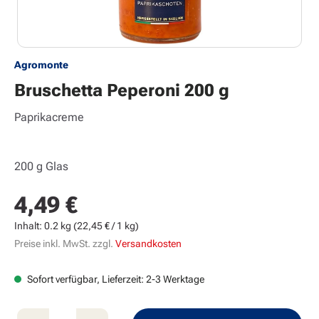
Agromonte
Bruschetta Peperoni 200 g
Paprikacreme
200 g Glas
4,49 €
Regulärer Preis:
Inhalt:
0.2 kg
(22,45 € / 1 kg)
Preise inkl. MwSt. zzgl.
Versandkosten
Sofort verfügbar, Lieferzeit: 2-3 Werktage
Produkt Anzahl: Gib den gewünschten Wert e