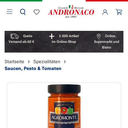
Zum Hauptinhalt springen
Wa
Du hast 0 Produkte auf dem Merkzettel
Vorteile überspringen
Gratis
3.000 Artikel
Online,
Versand ab 60 €
im Online-Shop
Supermarkt und
Bistro
Startseite
Spezialitäten
Saucen, Pesto & Tomaten
Bildergalerie überspringen