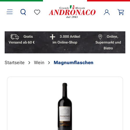
Zum Hauptinhalt springen
Wa
Du hast 0 Produkte auf dem Merkzettel
Vorteile überspringen
Gratis
3.000 Artikel
Online,
Versand ab 60 €
im Online-Shop
Supermarkt und
Bistro
Startseite
Wein
Magnumflaschen
Bildergalerie überspringen