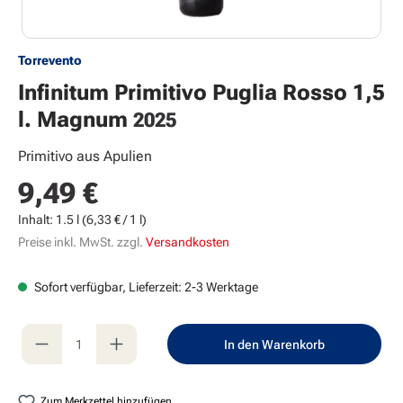
Torrevento
Infinitum Primitivo Puglia Rosso 1,5
l. Magnum
2025
Primitivo aus Apulien
9,49 €
Regulärer Preis:
Inhalt:
1.5 l
(6,33 € / 1 l)
Preise inkl. MwSt. zzgl.
Versandkosten
Sofort verfügbar, Lieferzeit: 2-3 Werktage
Produkt Anzahl: Gib den gewünschten Wert e
In den Warenkorb
Zum Merkzettel hinzufügen