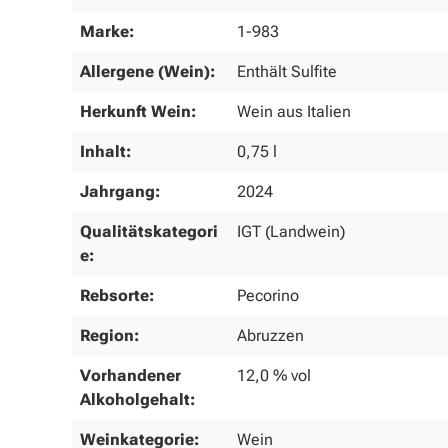
Marke:
1-983
Allergene (Wein):
Enthält Sulfite
Herkunft Wein:
Wein aus Italien
Inhalt:
0,75 l
Jahrgang:
2024
Qualitätskategori
IGT (Landwein)
e:
Rebsorte:
Pecorino
Region:
Abruzzen
Vorhandener
12,0 % vol
Alkoholgehalt:
Weinkategorie:
Wein