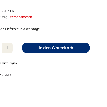
s:
65 € / 1 l)
. zzgl.
Versandkosten
ar, Lieferzeit: 2-3 Werktage
nzahl: Gib den gewünschten Wert ein oder
In den Warenkorb
el hinzufügen
:
70551