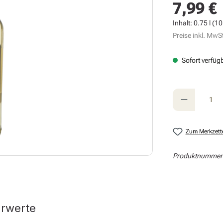
7,99 €
Regulärer Prei
Inhalt:
0.75 l
(10,
Preise inkl. MwSt
Sofort verfügb
Produkt A
Zum Merkzett
Produktnummer
hrwerte