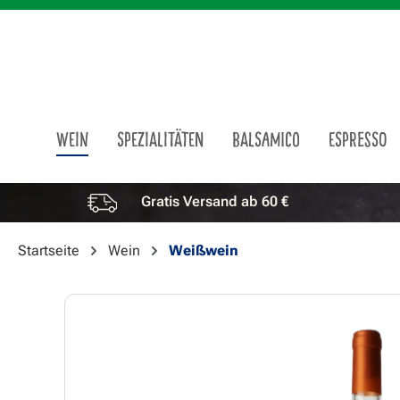
m Hauptinhalt springen
Zur Suche springen
Zur Hauptnavigation springen
WEIN
SPEZIALITÄTEN
BALSAMICO
ESPRESSO
Gratis Versand ab 60 €
Vorteile überspringen
Startseite
Wein
Weißwein
Bildergalerie überspringen