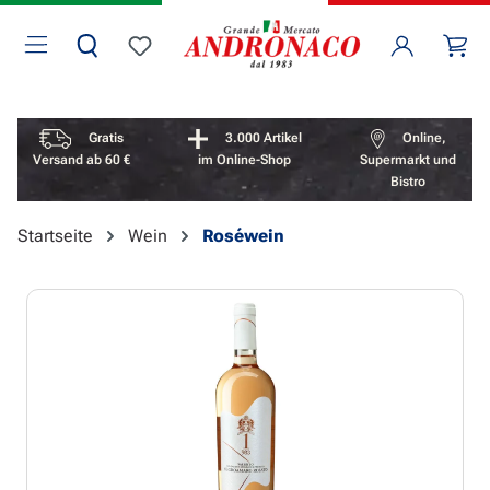
Zum Hauptinhalt springen
Wa
Du hast 0 Produkte auf dem Merkzettel
Vorteile überspringen
Gratis
3.000 Artikel
Online,
Versand ab 60 €
im Online-Shop
Supermarkt und
Bistro
Startseite
Wein
Roséwein
Bildergalerie überspringen