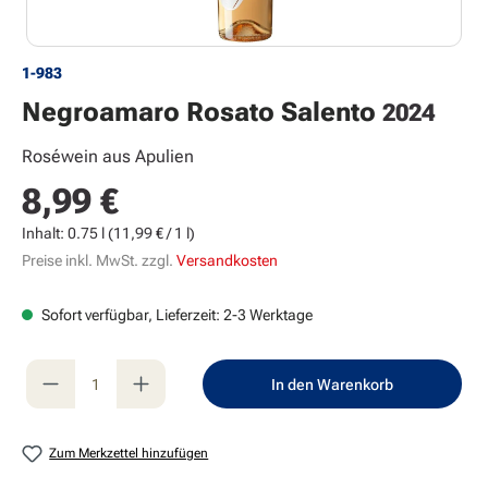
1-983
Negroamaro Rosato Salento
2024
Roséwein aus Apulien
8,99 €
Regulärer Preis:
Inhalt:
0.75 l
(11,99 € / 1 l)
Preise inkl. MwSt. zzgl.
Versandkosten
Sofort verfügbar, Lieferzeit: 2-3 Werktage
Produkt Anzahl: Gib den gewünschten Wert e
In den Warenkorb
Zum Merkzettel hinzufügen