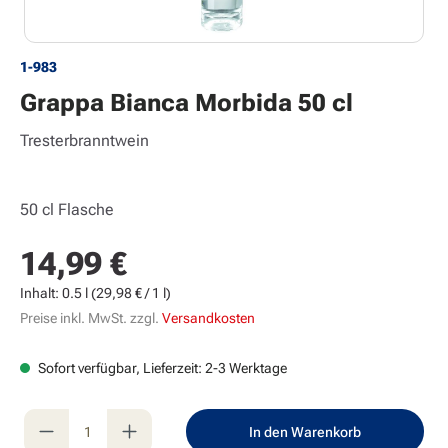
1-983
Grappa Bianca Morbida 50 cl
Tresterbranntwein
50 cl Flasche
14,99 €
Regulärer Preis:
Inhalt:
0.5 l
(29,98 € / 1 l)
Preise inkl. MwSt. zzgl.
Versandkosten
Sofort verfügbar, Lieferzeit: 2-3 Werktage
Produkt Anzahl: Gib den gewünschten Wert e
In den Warenkorb