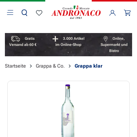
Zum Hauptinhalt springen
Wa
Du hast 0 Produkte auf dem Merkzettel
Vorteile überspringen
Gratis
3.000 Artikel
Online,
Versand ab 60 €
im Online-Shop
Supermarkt und
Bistro
Startseite
Grappa & Co.
Grappa klar
Bildergalerie überspringen